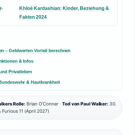
r-
Khloé Kardashian: Kinder, Beziehung &
Fakten 2024
n – Geldwerten Vorteil berechnen
ktionen & Infos
 und Privatleben
 Bundeswehr & Hautkrankheit
lkers Rolle:
Brian O’Conner ·
Tod von Paul Walker:
30.
 Furious 11 (April 2027)