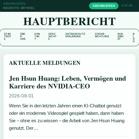
ABONNIEREN
SUCHE
ABONNIEREN
NEUESTE ARTIKEL
HAUPTBERICHT
STAR
ÜBE
KON
GESC
DATENSCHUTZ
COOKIE-
RUN
B
TSEIT
R
TAK
HICHT
ERKLÄRUNG
RICHTLINIE
DBRI
L
E
UNS
T
E
EF
O
G
AKTUELLE MELDUNGEN
Jen Hsun Huang: Leben, Vermögen und
Karriere des NVIDIA-CEO
2026-08-01
Wenn Sie in den letzten Jahren einen KI-Chatbot genutzt
oder ein modernes Videospiel gespielt haben, dann haben
Sie – ohne es zu wissen – die Arbeit von Jen Hsun Huang
genutzt. Der…