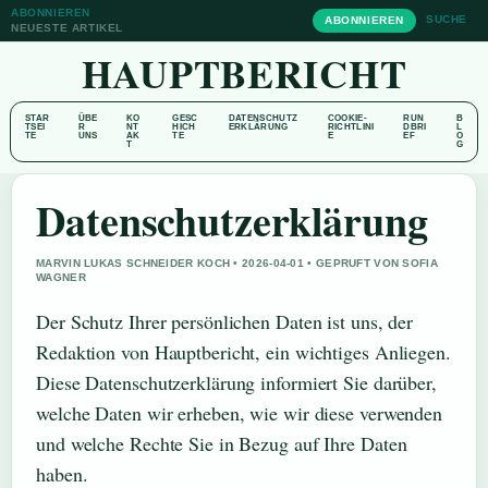
ABONNIEREN
SUCHE
ABONNIEREN
NEUESTE ARTIKEL
HAUPTBERICHT
STAR
ÜBE
KO
GESC
DATENSCHUTZ
COOKIE-
RUN
B
TSEI
R
NT
HICH
ERKLÄRUNG
RICHTLINI
DBRI
L
TE
UNS
AK
TE
E
EF
O
T
G
Datenschutzerklärung
MARVIN LUKAS SCHNEIDER KOCH • 2026-04-01 • GEPRUFT VON SOFIA
WAGNER
Der Schutz Ihrer persönlichen Daten ist uns, der
Redaktion von Hauptbericht, ein wichtiges Anliegen.
Diese Datenschutzerklärung informiert Sie darüber,
welche Daten wir erheben, wie wir diese verwenden
und welche Rechte Sie in Bezug auf Ihre Daten
haben.