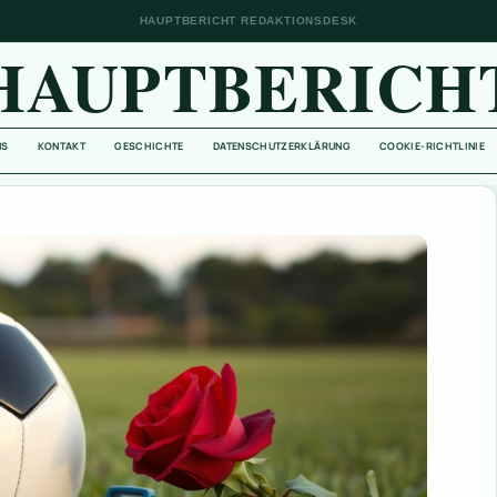
HAUPTBERICHT REDAKTIONSDESK
HAUPTBERICH
NS
KONTAKT
GESCHICHTE
DATENSCHUTZERKLÄRUNG
COOKIE-RICHTLINIE