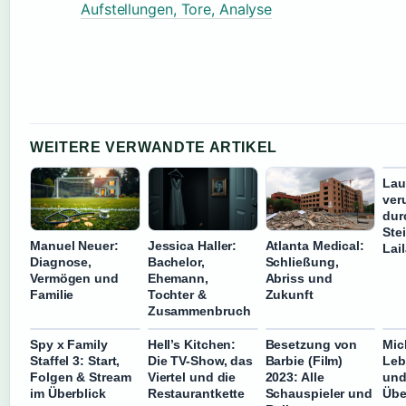
Aufstellungen, Tore, Analyse
WEITERE VERWANDTE ARTIKEL
Lau
ver
dur
Ste
Manuel Neuer:
Jessica Haller:
Atlanta Medical:
Lai
Diagnose,
Bachelor,
Schließung,
Vermögen und
Ehemann,
Abriss und
Familie
Tochter &
Zukunft
Zusammenbruch
Spy x Family
Hell’s Kitchen:
Besetzung von
Mic
Staffel 3: Start,
Die TV-Show, das
Barbie (Film)
Leb
Folgen & Stream
Viertel und die
2023: Alle
und
im Überblick
Restaurantkette
Schauspieler und
Übe