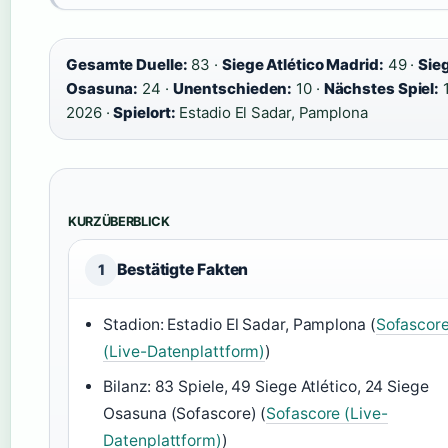
Gesamte Duelle:
83 ·
Siege Atlético Madrid:
49 ·
Sie
Osasuna:
24 ·
Unentschieden:
10 ·
Nächstes Spiel:
1
2026 ·
Spielort:
Estadio El Sadar, Pamplona
KURZÜBERBLICK
Bestätigte Fakten
1
Stadion: Estadio El Sadar, Pamplona (
Sofascor
(Live-Datenplattform)
)
Bilanz: 83 Spiele, 49 Siege Atlético, 24 Siege
Osasuna (Sofascore) (
Sofascore (Live-
Datenplattform)
)