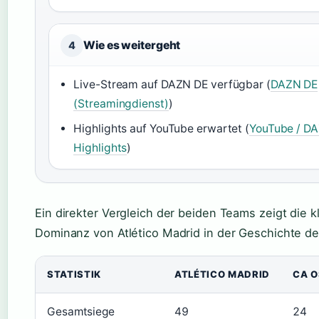
Wie es weitergeht
4
Live-Stream auf DAZN DE verfügbar (
DAZN DE
(Streamingdienst)
)
Highlights auf YouTube erwartet (
YouTube / D
Highlights
)
Ein direkter Vergleich der beiden Teams zeigt die k
Dominanz von Atlético Madrid in der Geschichte de
STATISTIK
ATLÉTICO MADRID
CA 
Gesamtsiege
49
24