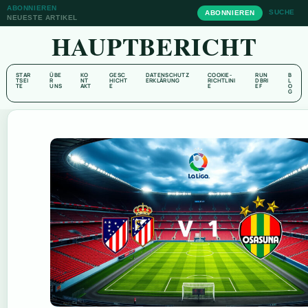
ABONNIEREN
SUCHE
ABONNIEREN
NEUESTE ARTIKEL
HAUPTBERICHT
STAR
ÜBE
KO
GESC
DATENSCHUTZ
COOKIE-
RUN
B
TSEI
R
NT
HICHT
ERKLÄRUNG
RICHTLINI
DBRI
L
TE
UNS
AKT
E
E
EF
O
G