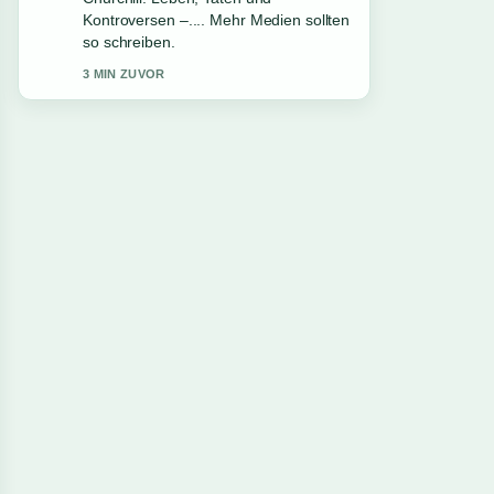
Karriereende. Das ist die klarste
Zusammenfassung, die ich heute
gesehen habe.
5 MIN ZUVOR