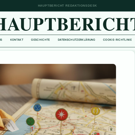
HAUPTBERICHT REDAKTIONSDESK
HAUPTBERICH
NS
KONTAKT
GESCHICHTE
DATENSCHUTZERKLÄRUNG
COOKIE-RICHTLINIE