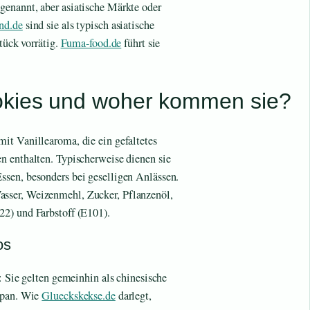
enannt, aber asiatische Märkte oder
nd.de
sind sie als typisch asiatische
tück vorrätig.
Fuma-food.de
führt sie
okies und woher kommen sie?
it Vanillearoma, die ein gefaltetes
n enthalten. Typischerweise dienen sie
sen, besonders bei geselligen Anlässen.
sser, Weizenmehl, Zucker, Pflanzenöl,
2) und Farbstoff (E101).
os
: Sie gelten gemeinhin als chinesische
Japan. Wie
Glueckskekse.de
darlegt,