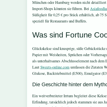
München oder Hamburg werden nicht detailliert g
Import-Shops könnten sie führen. Bei
Asiafoodla
Süßigkeit für 0,25 € pro Stück erhältlich, ab 75 S
speziell für Restaurants und Buffets.
Was sind Fortune Co
Glückskekse sind knusprige, süße Gebäckstücke m
Papier mit Weisheiten, Sprüchen oder Vorhersage
als unterhaltsames Abschlusselement nach dem Es
Laut
Sweets-online.com
umfassen die Zutaten Wa
Glukose, Backtriebmittel (E500), Emulgator (E32
Die Geschichte hinter dem Myth
Ein weitverbreiteter Irrtum begleitet diese Kekse
Erfindung, tatsächlich jedoch stammen sie aus 