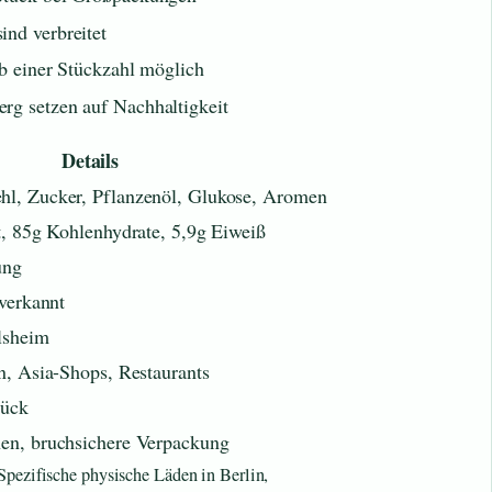
ind verbreitet
ab einer Stückzahl möglich
rg setzen auf Nachhaltigkeit
Details
l, Zucker, Pflanzenöl, Glukose, Aromen
t, 85g Kohlenhydrate, 5,9g Eiweiß
ung
 verkannt
lsheim
n, Asia-Shops, Restaurants
tück
en, bruchsichere Verpackung
Spezifische physische Läden in Berlin,