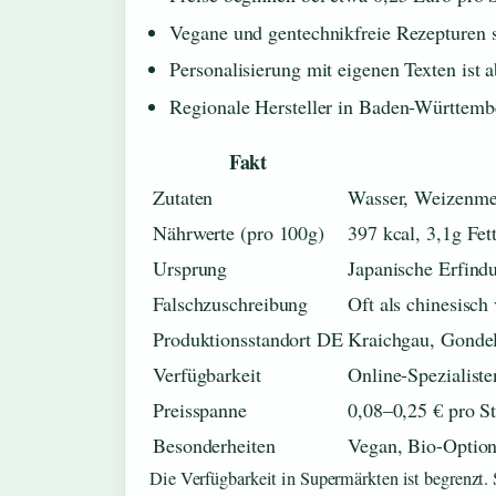
Vegane und gentechnikfreie Rezepturen s
Personalisierung mit eigenen Texten ist 
Regionale Hersteller in Baden-Württembe
Fakt
Zutaten
Wasser, Weizenmeh
Nährwerte (pro 100g)
397 kcal, 3,1g Fet
Ursprung
Japanische Erfind
Falschzuschreibung
Oft als chinesisch
Produktionsstandort DE
Kraichgau, Gonde
Verfügbarkeit
Online-Spezialiste
Preisspanne
0,08–0,25 € pro S
Besonderheiten
Vegan, Bio-Option
Die Verfügbarkeit in Supermärkten ist begrenzt. 