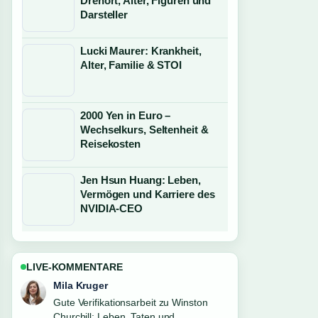
Drehort, Alter, Figuren und
Darsteller
Lucki Maurer: Krankheit,
Alter, Familie & STOI
2000 Yen in Euro –
Wechselkurs, Seltenheit &
Reisekosten
Jen Hsun Huang: Leben,
Vermögen und Karriere des
NVIDIA-CEO
LIVE-KOMMENTARE
Jonas Wagner
Starke Einordnung zu Manuel Fettner:
Freundin, Trennung &#038;