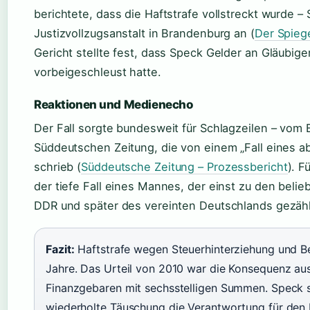
berichtete, dass die Haftstrafe vollstreckt wurde – S
Justizvollzugsanstalt in Brandenburg an (
Der Spiege
Gericht stellte fest, dass Speck Gelder an Gläubig
vorbeigeschleust hatte.
Reaktionen und Medienecho
Der Fall sorgte bundesweit für Schlagzeilen – vom 
Süddeutschen Zeitung, die von einem „Fall eines a
schrieb (
Süddeutsche Zeitung – Prozessbericht
). F
der tiefe Fall eines Mannes, der einst zu den beli
DDR und später des vereinten Deutschlands gezähl
Fazit:
Haftstrafe wegen Steuerhinterziehung und B
Jahre. Das Urteil von 2010 war die Konsequenz au
Finanzgebaren mit sechsstelligen Summen. Speck s
wiederholte Täuschung die Verantwortung für den 