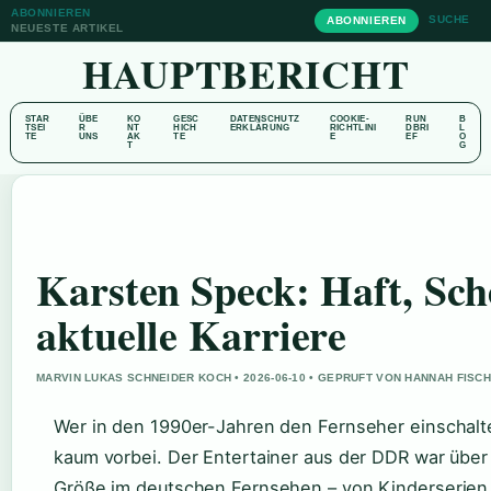
ABONNIEREN
SUCHE
ABONNIEREN
NEUESTE ARTIKEL
HAUPTBERICHT
STAR
ÜBE
KO
GESC
DATENSCHUTZ
COOKIE-
RUN
B
TSEI
R
NT
HICH
ERKLÄRUNG
RICHTLINI
DBRI
L
TE
UNS
AK
TE
E
EF
O
T
G
Karsten Speck: Haft, Sc
aktuelle Karriere
MARVIN LUKAS SCHNEIDER KOCH • 2026-06-10 • GEPRUFT VON HANNAH FISC
Wer in den 1990er-Jahren den Fernseher einschalt
kaum vorbei. Der Entertainer aus der DDR war über
Größe im deutschen Fernsehen – von Kinderserien 