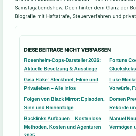
Samstagabendshow. Doch hinter dem Glanz der Bü
Biografie mit Haftstrafe, Steuerverfahren und pri
DIESE BEITRAGE NICHT VERPASSEN
Rosenheim-Cops-Darsteller 2026:
Fortune Co
Aktuelle Besetzung & Ausstiege
Glückskekse
Gisa Flake: Steckbrief, Filme und
Luke Mockri
Privatleben – Alle Infos
Vorwürfe, 
Folgen von Black Mirror: Episoden,
Domen Prev
Sinn und Reihenfolge
Rekorde un
Backlinks Aufbauen – Kostenlose
Manuel Neu
Methoden, Kosten und Agenturen
Vermögen u
2025