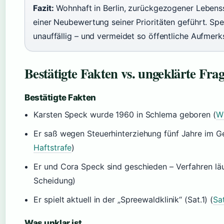
Fazit:
Wohnhaft in Berlin, zurückgezogener Lebensst
einer Neubewertung seiner Prioritäten geführt. Sp
unauffällig – und vermeidet so öffentliche Aufmerk
Bestätigte Fakten vs. ungeklärte Fra
Bestätigte Fakten
Karsten Speck wurde 1960 in Schlema geboren (
W
Er saß wegen Steuerhinterziehung fünf Jahre im Ge
Haftstrafe
)
Er und Cora Speck sind geschieden – Verfahren läu
Scheidung)
Er spielt aktuell in der „Spreewaldklinik“ (Sat.1) (
Sat
Was unklar ist