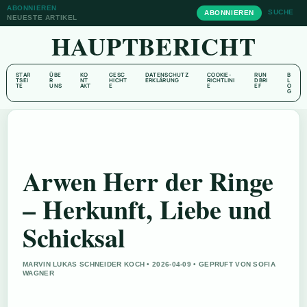
ABONNIEREN
SUCHE
ABONNIEREN
NEUESTE ARTIKEL
HAUPTBERICHT
STAR
ÜBE
KO
GESC
DATENSCHUTZ
COOKIE-
RUN
B
TSEI
R
NT
HICHT
ERKLÄRUNG
RICHTLINI
DBRI
L
TE
UNS
AKT
E
E
EF
O
G
Arwen Herr der Ringe
– Herkunft, Liebe und
Schicksal
MARVIN LUKAS SCHNEIDER KOCH • 2026-04-09 • GEPRUFT VON SOFIA
WAGNER