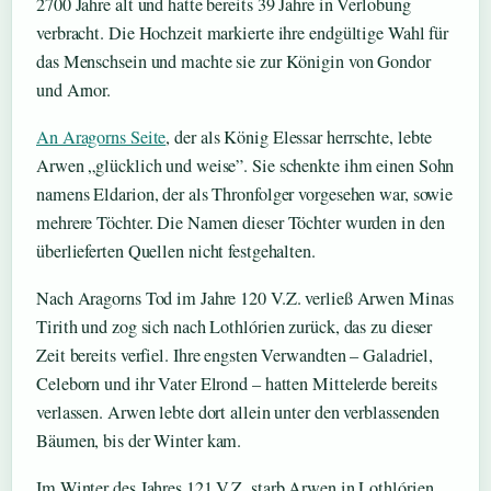
2700 Jahre alt und hatte bereits 39 Jahre in Verlobung
verbracht. Die Hochzeit markierte ihre endgültige Wahl für
das Menschsein und machte sie zur Königin von Gondor
und Arnor.
An Aragorns Seite
, der als König Elessar herrschte, lebte
Arwen „glücklich und weise”. Sie schenkte ihm einen Sohn
namens Eldarion, der als Thronfolger vorgesehen war, sowie
mehrere Töchter. Die Namen dieser Töchter wurden in den
überlieferten Quellen nicht festgehalten.
Nach Aragorns Tod im Jahre 120 V.Z. verließ Arwen Minas
Tirith und zog sich nach Lothlórien zurück, das zu dieser
Zeit bereits verfiel. Ihre engsten Verwandten – Galadriel,
Celeborn und ihr Vater Elrond – hatten Mittelerde bereits
verlassen. Arwen lebte dort allein unter den verblassenden
Bäumen, bis der Winter kam.
Im Winter des Jahres 121 V.Z. starb Arwen in Lothlórien.