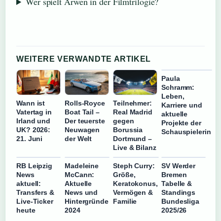
Wer spielt Arwen in der Filmtrilogie?
WEITERE VERWANDTE ARTIKEL
Paula
Schramm:
Leben,
Wann ist
Rolls-Royce
Teilnehmer:
Karriere und
Vatertag in
Boat Tail –
Real Madrid
aktuelle
Irland und
Der teuerste
gegen
Projekte der
UK? 2026:
Neuwagen
Borussia
Schauspielerin
21. Juni
der Welt
Dortmund –
Live & Bilanz
RB Leipzig
Madeleine
Steph Curry:
SV Werder
News
McCann:
Größe,
Bremen
aktuell:
Aktuelle
Keratokonus,
Tabelle &
Transfers &
News und
Vermögen &
Standings
Live-Ticker
Hintergründe
Familie
Bundesliga
heute
2024
2025/26