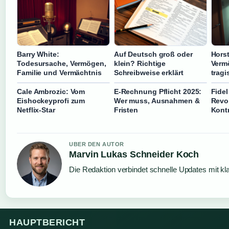
Barry White:
Auf Deutsch groß oder
Horst
Todesursache, Vermögen,
klein? Richtige
Verm
Familie und Vermächtnis
Schreibweise erklärt
tragi
Cale Ambrozic: Vom
E-Rechnung Pflicht 2025:
Fidel
Eishockeyprofi zum
Wer muss, Ausnahmen &
Revo
Netflix-Star
Fristen
Kont
UBER DEN AUTOR
Marvin Lukas Schneider Koch
Die Redaktion verbindet schnelle Updates mit kl
HAUPTBERICHT