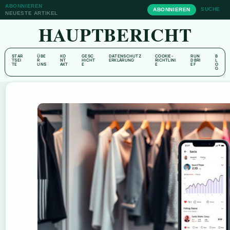
ABONNIEREN
SUCHE
ABONNIEREN
NEUESTE ARTIKEL
HAUPTBERICHT
STAR
ÜBE
KO
GESC
DATENSCHUTZ
COOKIE-
RUN
B
TSEI
R
NT
HICHT
ERKLÄRUNG
RICHTLINI
DBRI
L
TE
UNS
AKT
E
E
EF
O
G