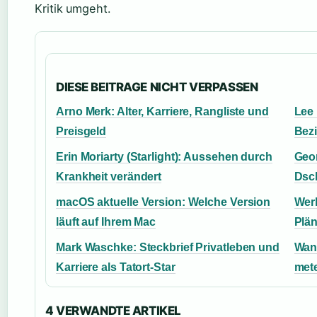
Kritik umgeht.
DIESE BEITRAGE NICHT VERPASSEN
Arno Merk: Alter, Karriere, Rangliste und
Lee 
Preisgeld
Bezi
Erin Moriarty (Starlight): Aussehen durch
Geor
Krankheit verändert
Dsc
macOS aktuelle Version: Welche Version
Werk
läuft auf Ihrem Mac
Plä
Mark Waschke: Steckbrief Privatleben und
Wann
Karriere als Tatort-Star
met
4 VERWANDTE ARTIKEL