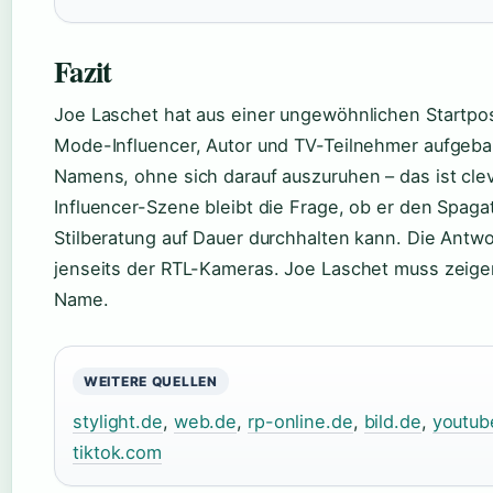
Fazit
Joe Laschet hat aus einer ungewöhnlichen Startposi
Mode-Influencer, Autor und TV-Teilnehmer aufgebau
Namens, ohne sich darauf auszuruhen – das ist clev
Influencer-Szene bleibt die Frage, ob er den Spaga
Stilberatung auf Dauer durchhalten kann. Die Antwor
jenseits der RTL-Kameras. Joe Laschet muss zeigen
Name.
WEITERE QUELLEN
stylight.de
,
web.de
,
rp-online.de
,
bild.de
,
youtub
tiktok.com