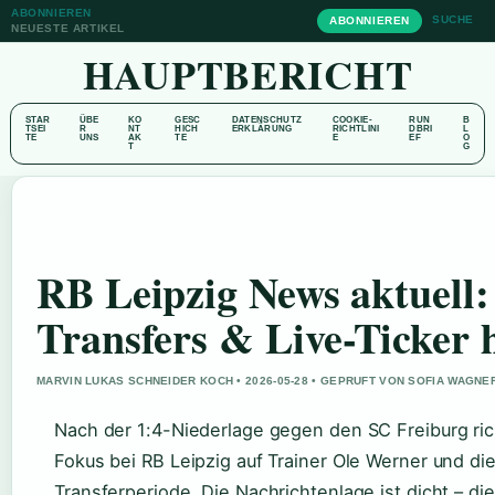
ABONNIEREN
SUCHE
ABONNIEREN
NEUESTE ARTIKEL
HAUPTBERICHT
STAR
ÜBE
KO
GESC
DATENSCHUTZ
COOKIE-
RUN
B
TSEI
R
NT
HICH
ERKLÄRUNG
RICHTLINI
DBRI
L
TE
UNS
AK
TE
E
EF
O
T
G
RB Leipzig News aktuell:
Transfers & Live-Ticker 
MARVIN LUKAS SCHNEIDER KOCH • 2026-05-28 • GEPRUFT VON SOFIA WAGNE
Nach der 1:4-Niederlage gegen den SC Freiburg ric
Fokus bei RB Leipzig auf Trainer Ole Werner und d
Transferperiode. Die Nachrichtenlage ist dicht – dies