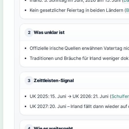
Irland: 3. Sonntag im Juni, 2026 am 15. Juni (
Da
Kein gesetzlicher Feiertag in beiden Ländern (
B
Was unklar ist
2
Offizielle irische Quellen erwähnen Vatertag nic
Traditionen und Bräuche für Irland weniger dok
Zeittleisten-Signal
3
UK 2025: 15. Juni → UK 2026: 21. Juni (
Schulfer
UK 2027: 20. Juni – Irland fällt dann wieder au
Wie es weitergeht
4