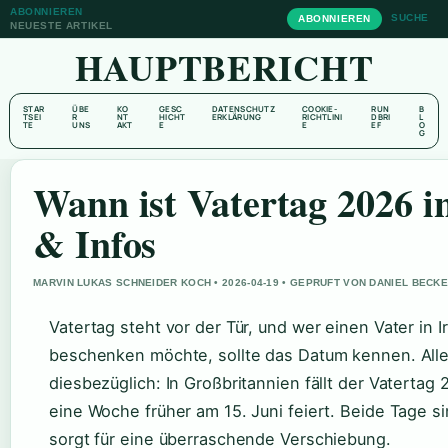
ABONNIEREN
SUCHE
ABONNIEREN
NEUESTE ARTIKEL
HAUPTBERICHT
STAR
ÜBE
KO
GESC
DATENSCHUTZ
COOKIE-
RUN
B
TSEI
R
NT
HICHT
ERKLÄRUNG
RICHTLINI
DBRI
L
TE
UNS
AKT
E
E
EF
O
G
Wann ist Vatertag 2026 
& Infos
MARVIN LUKAS SCHNEIDER KOCH • 2026-04-19 • GEPRUFT VON DANIEL BECK
Vatertag steht vor der Tür, und wer einen Vater in 
beschenken möchte, sollte das Datum kennen. Alle
diesbezüglich: In Großbritannien fällt der Vatertag 
eine Woche früher am 15. Juni feiert. Beide Tage si
sorgt für eine überraschende Verschiebung.