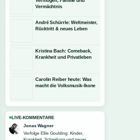
Vermögen, Familie und
Vermächtnis
André Schürrle: Weltmeister,
Rücktritt & neues Leben
Kristina Bach: Comeback,
Krankheit und Privatleben
Carolin Reiber heute: Was
macht die Volksmusik-Ikone
LIVE-KOMMENTARE
Lena Schmidt
Hilfreicher Kontext zu Winston
Churchill: Leben, Taten und