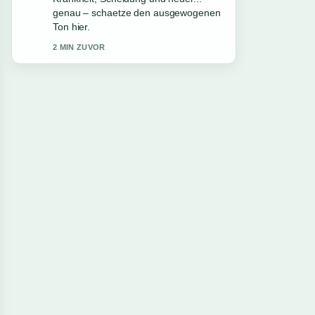
Kontroversen –.... Bitte haltet diesen
Liveticker aktuell.
4 MIN ZUVOR