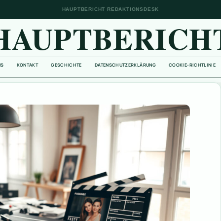
HAUPTBERICHT REDAKTIONSDESK
HAUPTBERICH
NS
KONTAKT
GESCHICHTE
DATENSCHUTZERKLÄRUNG
COOKIE-RICHTLINIE