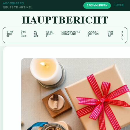
ABONNIEREN
SUCHE
ABONNIEREN
NEUESTE ARTIKEL
HAUPTBERICHT
STAR
ÜBE
KO
GESC
DATENSCHUTZ
COOKIE-
RUN
B
TSEI
R
NT
HICHT
ERKLÄRUNG
RICHTLINI
DBRI
L
TE
UNS
AKT
E
E
EF
O
G