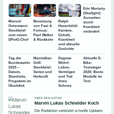
Erin Moriarty
(Starlight):
Aussehen
Manuel
Besetzung
Ralph
durch
Ostermann:
von Fast &
Hasenhüttl:
Krankheit
Steckbrief
Furious:
Karriere,
verändert
zum neuen
Paul Walker
Gehalt,
DPolG-Chef
& Rückkehr
Krankheit
und aktuelle
Gerüchte
Tag der
Maximilian
Dagmar
Aktuelle E-
Bundeswehr
Grill:
Wöhrl:
Bike-
2025 –
Steckbrief,
Leben,
Testsieger
Datum,
Serien und
Vermögen
2026: Beste
Standorte,
Herkunft
und Tod
Modelle im
Programm im
ihres
Test
Überblick
Sohnes
UBER DEN AUTOR
Marvin Lukas Schneider Koch
Die Redaktion verbindet schnelle Updates