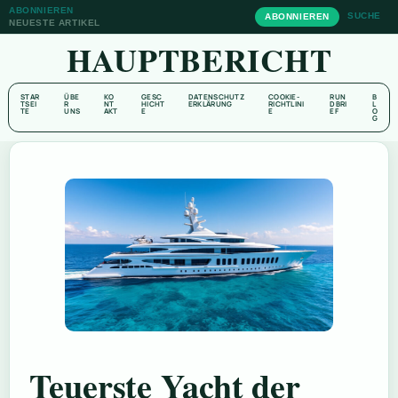
ABONNIEREN
SUCHE
ABONNIEREN
NEUESTE ARTIKEL
HAUPTBERICHT
STAR
ÜBE
KO
GESC
DATENSCHUTZ
COOKIE-
RUN
B
TSEI
R
NT
HICHT
ERKLÄRUNG
RICHTLINI
DBRI
L
TE
UNS
AKT
E
E
EF
O
G
Teuerste Yacht der