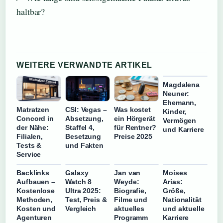
haltbar?
WEITERE VERWANDTE ARTIKEL
Magdalena
Neuner:
Ehemann,
Matratzen
CSI: Vegas –
Was kostet
Kinder,
Concord in
Absetzung,
ein Hörgerät
Vermögen
der Nähe:
Staffel 4,
für Rentner?
und Karriere
Filialen,
Besetzung
Preise 2025
Tests &
und Fakten
Service
Backlinks
Galaxy
Jan van
Moises
Aufbauen –
Watch 8
Weyde:
Arias:
Kostenlose
Ultra 2025:
Biografie,
Größe,
Methoden,
Test, Preis &
Filme und
Nationalität
Kosten und
Vergleich
aktuelles
und aktuelle
Agenturen
Programm
Karriere