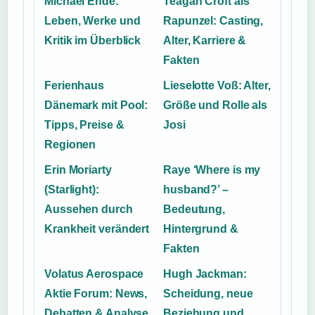
Michael Ende:
Teagan Croft als
Leben, Werke und
Rapunzel: Casting,
Kritik im Überblick
Alter, Karriere &
Fakten
Ferienhaus
Lieselotte Voß: Alter,
Dänemark mit Pool:
Größe und Rolle als
Tipps, Preise &
Josi
Regionen
Erin Moriarty
Raye ‘Where is my
(Starlight):
husband?’ –
Aussehen durch
Bedeutung,
Krankheit verändert
Hintergrund &
Fakten
Volatus Aerospace
Hugh Jackman:
Aktie Forum: News,
Scheidung, neue
Debatten & Analyse
Beziehung und