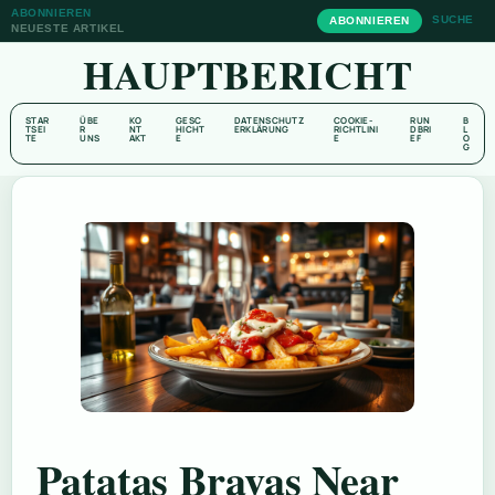
ABONNIEREN
SUCHE
ABONNIEREN
NEUESTE ARTIKEL
HAUPTBERICHT
STAR
ÜBE
KO
GESC
DATENSCHUTZ
COOKIE-
RUN
B
TSEI
R
NT
HICHT
ERKLÄRUNG
RICHTLINI
DBRI
L
TE
UNS
AKT
E
E
EF
O
G
Patatas Bravas Near