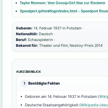
Taylor Momsen: Vom Gossip-Girl-Star zur Rockerin
Speedport.ip/html/login/index.html – Speedport Rou
Geboren:
14. Februar 1937 in Potsdam ·
Nationalität:
Deutsch ·
Beruf:
Schauspielerin ·
Bekannt für:
Theater und Film; Nestroy-Preis 2014
KURZÜBERBLICK
Bestätigte Fakten
1
Geboren am 14. Februar 1937 in Potsdam (
Wiki
Deutsche Staatsangehörigkeit (
Wikipedia (de