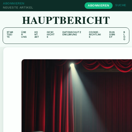
ABONNIEREN
SUCHE
ABONNIEREN
NEUESTE ARTIKEL
HAUPTBERICHT
STAR
ÜBE
KO
GESC
DATENSCHUTZ
COOKIE-
RUN
B
TSEI
R
NT
HICHT
ERKLÄRUNG
RICHTLINI
DBRI
L
TE
UNS
AKT
E
E
EF
O
G