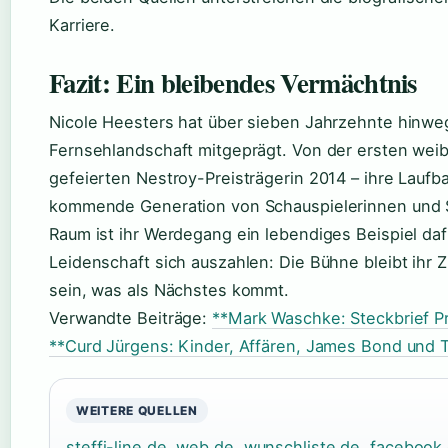
Karriere.
Fazit: Ein bleibendes Vermächtnis
Nicole Heesters hat über sieben Jahrzehnte hinwe
Fernsehlandschaft mitgeprägt. Von der ersten weibli
gefeierten Nestroy-Preisträgerin 2014 – ihre Laufb
kommende Generation von Schauspielerinnen und 
Raum ist ihr Werdegang ein lebendiges Beispiel dafü
Leidenschaft sich auszahlen: Die Bühne bleibt ihr
sein, was als Nächstes kommt.
Verwandte Beiträge:
**Mark Waschke: Steckbrief Pri
**Curd Jürgens: Kinder, Affären, James Bond und
WEITERE QUELLEN
steffi-line.de
,
web.de
,
wunschliste.de
,
facebook