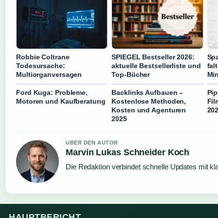
Robbie Coltrane
SPIEGEL Bestseller 2026:
Spa
Todesursache:
aktuelle Bestsellerliste und
fal
Multiorganversagen
Top-Bücher
Mi
Ford Kuga: Probleme,
Backlinks Aufbauen –
Pip
Motoren und Kaufberatung
Kostenlose Methoden,
Fi
Kosten und Agenturen
20
2025
UBER DEN AUTOR
Marvin Lukas Schneider Koch
Die Redaktion verbindet schnelle Updates mit kl
HAUPTBERICHT