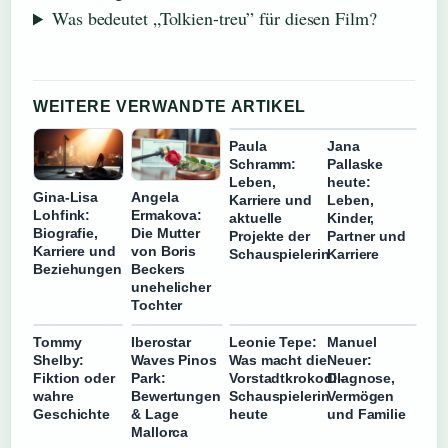
Was bedeutet „Tolkien-treu” für diesen Film?
WEITERE VERWANDTE ARTIKEL
Paula
Jana
Schramm:
Pallaske
Leben,
heute:
Angela
Gina-Lisa
Karriere und
Leben,
Ermakova:
Lohfink:
aktuelle
Kinder,
Die Mutter
Biografie,
Projekte der
Partner und
von Boris
Karriere und
Schauspielerin
Karriere
Beckers
Beziehungen
unehelicher
Tochter
Tommy
Iberostar
Leonie Tepe:
Manuel
Shelby:
Waves Pinos
Was macht die
Neuer:
Fiktion oder
Park:
Vorstadtkrokodil-
Diagnose,
wahre
Bewertungen
Schauspielerin
Vermögen
Geschichte
& Lage
heute
und Familie
Mallorca