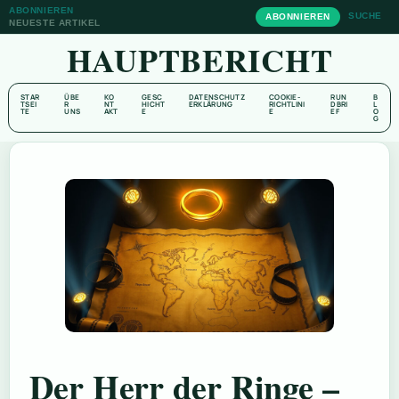
ABONNIEREN
SUCHE
ABONNIEREN
NEUESTE ARTIKEL
HAUPTBERICHT
STAR
ÜBE
KO
GESC
DATENSCHUTZ
COOKIE-
RUN
B
TSEI
R
NT
HICHT
ERKLÄRUNG
RICHTLINI
DBRI
L
TE
UNS
AKT
E
E
EF
O
G
Der Herr der Ringe –