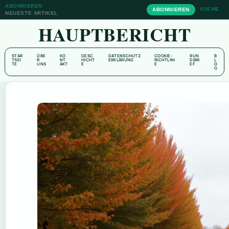
ABONNIEREN
SUCHE
ABONNIEREN
NEUESTE ARTIKEL
HAUPTBERICHT
STAR
ÜBE
KO
GESC
DATENSCHUTZ
COOKIE-
RUN
B
TSEI
R
NT
HICHT
ERKLÄRUNG
RICHTLINI
DBRI
L
TE
UNS
AKT
E
E
EF
O
G