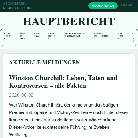
ABONNIEREN
SUCHE
ABONNIEREN
NEUESTE ARTIKEL
HAUPTBERICHT
STAR
ÜBE
KON
GESC
DATENSCHUTZ
COOKIE-
RUN
B
TSEIT
R
TAK
HICHT
ERKLÄRUNG
RICHTLINIE
DBRI
L
E
UNS
T
E
EF
O
G
AKTUELLE MELDUNGEN
Winston Churchill: Leben, Taten und
Kontroversen – alle Fakten
2026-08-02
Wer Winston Churchill hört, denkt meist an den bulligen
Premier mit Zigarre und Victory-Zeichen – doch hinter dieser
Ikone steckt ein Jahrhundertleben voller Widersprüche.
Dieser Artikel beleuchtet seine Führung im Zweiten
Weltkrieg,…